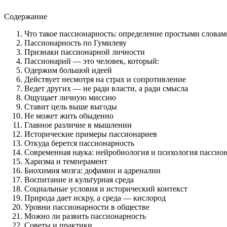
Содержание
Что такое пассионарность: определение простыми словам
Пассионарность по Гумилеву
Признаки пассионарной личности
Пассионарий — это человек, который:
Одержим большой идеей
Действует несмотря на страх и сопротивление
Ведет других — не ради власти, а ради смысла
Ощущает личную миссию
Ставит цель выше выгоды
Не может жить обыденно
Главное различие в мышлении
Исторические примеры пассионариев
Откуда берется пассионарность
Современная наука: нейробиология и психология пассио
Харизма и темперамент
Биохимия мозга: дофамин и адреналин
Воспитание и культурная среда
Социальные условия и исторический контекст
Природа дает искру, а среда — кислород
Уровни пассионарности в обществе
Можно ли развить пассионарность
Советы и практики