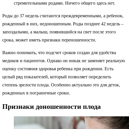
дней и отнять 3 календарных месяца. Однако данный метод
работает только для женщин со стабильным циклом.
Границы нормы в действительности гораздо шире. Срочными
(произошедшими в срок) считаются роды, случившиеся во
временной отрезок с 37 по 42 акушерскую неделю
беременности.
Не следует смешивать понятия: срочные
(произошедшие в срок) роды с быстрыми или
стремительными родами. Ничего общего здесь нет.
Роды до 37 недель считаются преждевременными, а ребенок,
рожденный в них, недоношенным. Роды позднее 42 недель –
запоздалыми, а малыш, появившийся на свет после этого
срока, может иметь признаки переношенности.