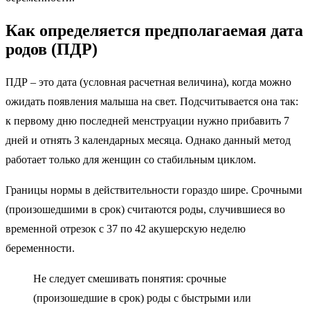
Акушерский срок примерно на 2 недели больше, чем
реальный. Например, при стандартном 28-дневном цикле
зачатие случилось на 15-день цикла. К первому дню задержки
эмбриону будет фактически 2 недели. Акушерский же срок
будет к этому моменту составлять уже 4 недели. То есть,
первая неделя задержки будет считаться пятой неделей
беременности.
Как определяется предполагаемая дата
родов (ПДР)
ПДР – это дата (условная расчетная величина), когда можно
ожидать появления малыша на свет. Подсчитывается она так:
к первому дню последней менструации нужно прибавить 7