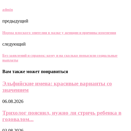
осматривая детей сразу после рождения. Здоровые
доношенные младенцы, как правило, сразу помещаются
вместе с матерью в послеродовую палату. Дети, имеющие
признаки недоношенности, чаще всего, нуждаются в
дополнительной медицинской помощи.
0 комментариев
0
VK
Odnoklassniki
Telegram
Email
admin
предыдущий
Норма плоского эпителия в мазке у женщин и причины изменения
следующий