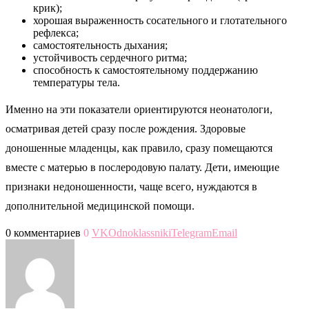
окружность грудной клетки: 28-29 см;
пропорциональность конечностей;
плотность костей черепа (большой родничок имеет
размеры: 2х3 см, малый родничок – 0,5х1 см, боковые
роднички закрыты);
эластичность кожи (бледно-розовый цвет);
хорошее развитие подкожно-жирового слоя;
плотность ногтей (доходят до кончиков пальцев);
сформированность и упругость ушных раковин;
опущенность яичек в мошонку у мальчиков,
прикрытость малых половых губ большими у девочек
(половая щель сомкнута);
нахождение пупочного кольца между мечевидным
отростком и лобком;
высокая активность сразу после рождения (громкий
крик);
хорошая выраженность сосательного и глотательного
рефлекса;
самостоятельность дыхания;
устойчивость сердечного ритма;
способность к самостоятельному поддержанию
температуры тела.
Именно на эти показатели ориентируются неонатологи,