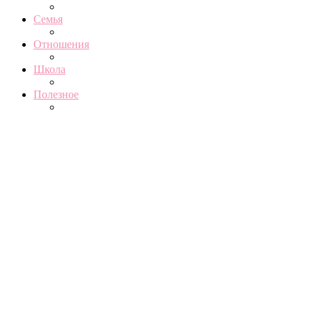
Youtube
Email
Vk
Rss
Yandex
Disneyhd.ru @2026 - All Right Reserved.
Наверх
Воспитание и развитие
Семья
Отношения
Школа
Полезное