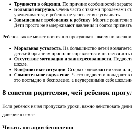
Трудности в общении
. По причине особенностей характ
Большая нагрузка
. Очень часто с такими проблемами с
увеличивается, и ребенок не успевает все усваивать.
Завышенные требования к ребенку
. Многие родители 
Дети просто не выдерживают давления и боятся признатьс
Ребенок также может постоянно прогуливать школу по внешн
Моральная усталость
. На большинство детей возлагает
детский организм просто не справляется и пытается хоть 
Отсутствие мотивации и заинтересованности
. Подростк
школе.
Конфликтные ситуации
. Ссоры с одноклассниками или 
Сомнительное окружение
. Часто подростки попадают в
это постыдно и бесполезно, а неуверенныйв себе школьни
8 советов родителям, чей ребенок прог
Если ребенок начал пропускать уроки, важно действовать делик
доверие в семье.
Читать нотации бесполезно