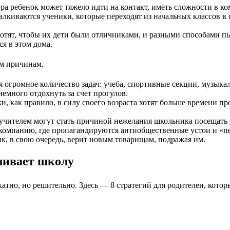
ера ребенок может тяжело идти на контакт, иметь сложности в к
талкиваются ученики, которые переходят из начальных классов в
хотят, чтобы их дети были отличниками, и разными способами п
я в этом дома.
им причинам.
ся огромное количество задач: учеба, спортивные секции, музык
немного отдохнуть за счет прогулов.
и, как правило, в силу своего возраста хотят больше времени про
учителем могут стать причиной нежелания школьника посещать 
 компанию, где пропагандируются антиобщественные устои и «п
к, в свою очередь, верит новым товарищам, подражая им.
уливает школу
атно, но решительно. Здесь — 8 стратегий для родителеи, котор